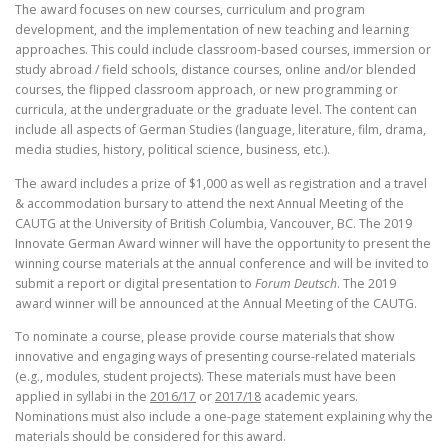
The award focuses on new courses, curriculum and program
development, and the implementation of new teaching and learning
approaches. This could include classroom-based courses, immersion or
study abroad / field schools, distance courses, online and/or blended
courses, the flipped classroom approach, or new programming or
curricula, at the undergraduate or the graduate level. The content can
include all aspects of German Studies (language, literature, film, drama,
media studies, history, political science, business, etc.).
The award includes a prize of $1,000 as well as registration and a travel
& accommodation bursary to attend the next Annual Meeting of the
CAUTG at the University of British Columbia, Vancouver, BC. The 2019
Innovate German Award winner will have the opportunity to present the
winning course materials at the annual conference and will be invited to
submit a report or digital presentation to
Forum Deutsch
. The 2019
award winner will be announced at the Annual Meeting of the CAUTG.
To nominate a course, please provide course materials that show
innovative and engaging ways of presenting course-related materials
(e.g., modules, student projects). These materials must have been
applied in syllabi in the
2016/17
or
2017/18
academic years.
Nominations must also include a one-page statement explaining why the
materials should be considered for this award.