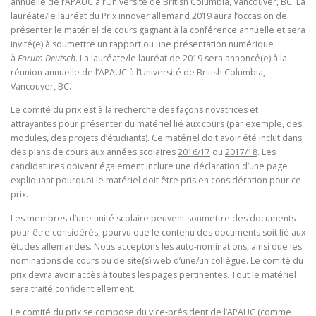
annuelle de l’APAUC à l’Université de British Columbia, Vancouver, BC. La
lauréate/le lauréat du Prix innover allemand 2019 aura l’occasion de
présenter le matériel de cours gagnant à la conférence annuelle et sera
invité(e) à soumettre un rapport ou une présentation numérique
à
Forum Deutsch
. La lauréate/le lauréat de 2019 sera annoncé(e) à la
réunion annuelle de l’APAUC à l’Université de British Columbia,
Vancouver, BC.
Le comité du prix est à la recherche des façons novatrices et
attrayantes pour présenter du matériel lié aux cours (par exemple, des
modules, des projets d’étudiants). Ce matériel doit avoir été inclut dans
des plans de cours aux années scolaires
2016/17
ou
2017/18
. Les
candidatures doivent également inclure une déclaration d’une page
expliquant pourquoi le matériel doit être pris en considération pour ce
prix.
Les membres d’une unité scolaire peuvent soumettre des documents
pour être considérés, pourvu que le contenu des documents soit lié aux
études allemandes. Nous acceptons les auto-nominations, ainsi que les
nominations de cours ou de site(s) web d’une/un collègue. Le comité du
prix devra avoir accès à toutes les pages pertinentes. Tout le matériel
sera traité confidentiellement.
Le comité du prix se compose du vice-président de l’APAUC (comme