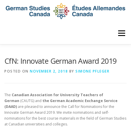
Skip
to
content
Menu
HOME
ABOUT
NEWS
MEMBERSHIP
CfN: Innovate German Award 2019
POSTED ON
NOVEMBER 2, 2018
BY
SIMONE PFLEGER
CONFERENCE
AWARDS AND ACTIVITIES
The
Canadian Association for University Teachers of
SEMINAR
DIGITAL DIALOGUES
ARCHIVE
German
(CAUTG) and
the German Academic Exchange Service
(DAAD)
are pleased to announce the Call for Nominations for the
Innovate German Award 2019. We invite nominations and self-
nominations for the best course materials in the field of German Studies
at Canadian universities and colleges.