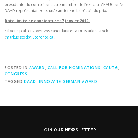
présidente du comité), un autre membre de l’exécutif APAUC, un/e
DAAD représentant/e et un/e ancien/ne lauréat/e du prix.
Date limite de candidature : 7 janvier 2019.
S’il vous plaît envoyer vos candidatures à Dr. Markus Stock
(
markus.stock@utoronto.ca)
.
POSTED IN
AWARD
,
CALL FOR NOMINATIONS
,
CAUTG
,
CONGRESS
TAGGED
DAAD
,
INNOVATE GERMAN AWARD
JOIN OUR NEWSLETTER